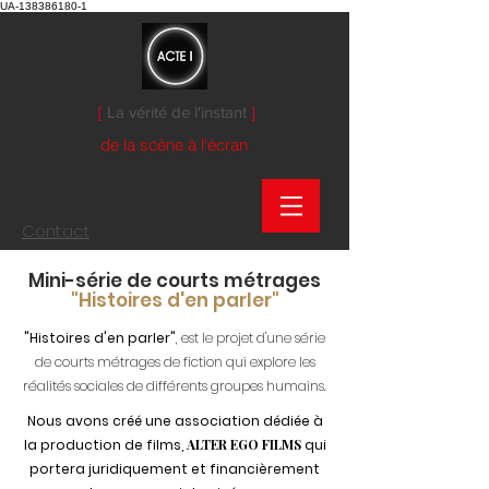
UA-138386180-1
[
La vérité de l'instant
]
de la scène à l'écran
Contact
Mini-série de courts métrages
"Histoires d'en parler"
"Histoires d'en parler"
, est le projet d'une série
de courts métrages de fiction qui explore les
réalités sociales de différents groupes humains.
Nous avons créé une association dédiée à
la production de films,
ALTER EGO FILMS
qui
portera juridiquement et financièrement