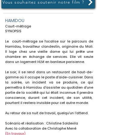
Vous souhaitez soutenir notre film ?
HAMIDOU​
Court-métrage​
SYNOPSIS
Le court-métrage se focalise sur le parcours de
Hamidou, travailleur clandestin, originaire du Mali.
Il loge chez une vieille dame qui lui prête une
chambre en échange de services. Elle vit seule
dans un logement HLM en banlieue parisienne.
Le soir, il se rend dans un restaurant de haut-de-
gamme où il occupe le poste d'aide-cuisinier. Dans
la soirée, un incident va se produire, ce qui
permettra à Hamidou d'assister au quotidien d'une
partie de la société qui lui était inconnue. Il prendra
conscience, durant cet incident, de son utilité,
pourtant il restera invisible pour cet autre monde.
Au retour de sa nuit de travail, quelqu'un l'attend.
Scénario et réalisation : Christine Soldevila
Avec la collaboration de Christophe Mené
(En travaux)