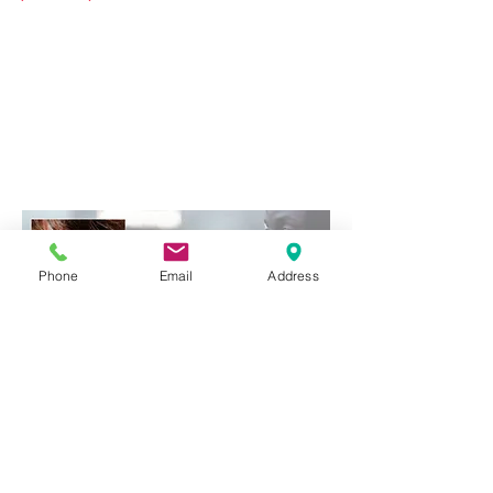
Phone
Email
Address
Choisi, au hasard des mystères de la création , en
voici un extrait sous forme de narration.
INTERIEUR NUIT - CITE HLM - APPARTEMENT LOLA
BARCELO - SEJOUR
A la fenêtre, la vieille dame semble guetter