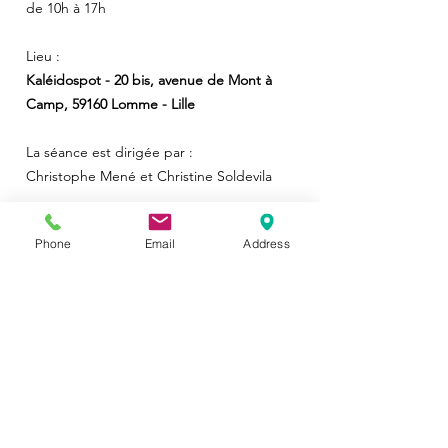
de 10h à 17h
Lieu :
Kaléidospot - 20 bis, avenue de Mont à
Camp, 59160 Lomme - Lille
La séance est dirigée par :
Christophe Mené et Christine Soldevila
Important :
Phone
Email
Address
pour assurer la bonne organisation de nos
ateliers, il est nécessaire d'instaurer des
dates limites d'inscriptions, nous vous
remercions de les respecter.
Date limite d'inscription :
25 février 2024 (8 participants maximum)