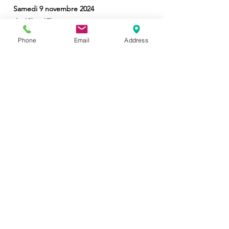
Samedi 9 novembre 2024
de 10h à 17h
Lieu :
Phone
Email
Address
Kaléidospot - 20 bis, avenue de Mont à
Camp, 59160 Lomme - Lille
Important :
pour assurer la bonne organisation de nos
ateliers, il est nécessaire d'instaurer des
dates limites d'inscriptions, nous vous
remercions de les respecter.
Date limite d'inscription :
28 octobre 2024 (8 participants maximum)
Connexion Webmaster
© 2014
Acte 1
/
Mentions légales