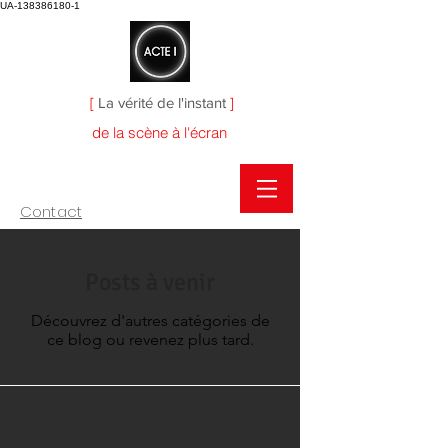
UA-138386180-1
[
La vérité de l'instant
]
de la scène à l'écran
Contact
Posts à venir
Découvrez d'autres catégories de
ce blog ou revenez plus tard.