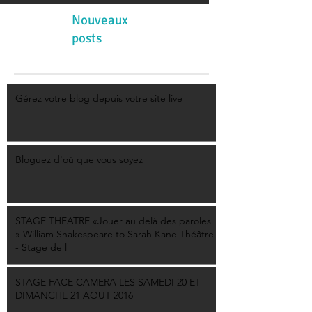
Nouveaux
posts
Gérez votre blog depuis votre site live
Bloguez d'où que vous soyez
STAGE THEATRE «Jouer au delà des paroles
» William Shakespeare to Sarah Kane Théâtre
- Stage de l
STAGE FACE CAMERA LES SAMEDI 20 ET
DIMANCHE 21 AOUT 2016